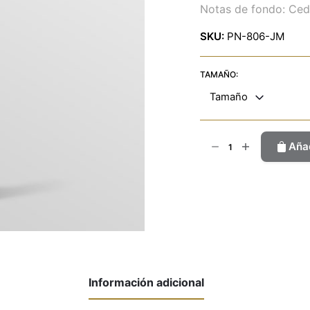
Notas de fondo: Ced
SKU:
PN-806-JM
TAMAÑO:
Tamaño
Blackberry
Añad
&
Bayas
cantidad
Información adicional