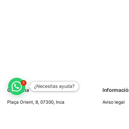
1
¿Necesitas ayuda?
Quaroma
Informació
Plaça Orient, 8, 07300, Inca
Aviso legal
688 97 88 85
Política de p
central@quaroma.com
Política de 