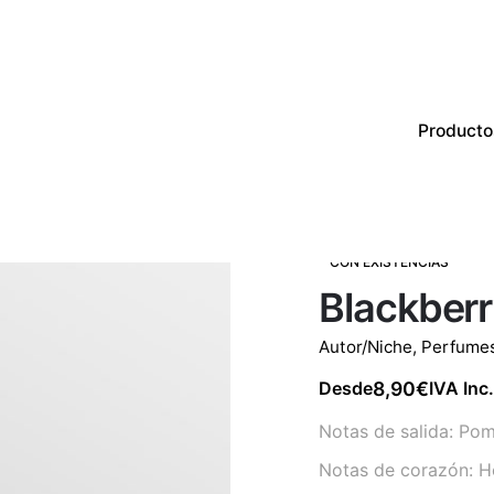
Producto
Productos
Perfumes
CON EXISTENCIAS
Blackberr
Autor/Niche
,
Perfume
8,90
€
Desde
IVA Inc.
Notas de salida: Pome
Notas de corazón: Ho