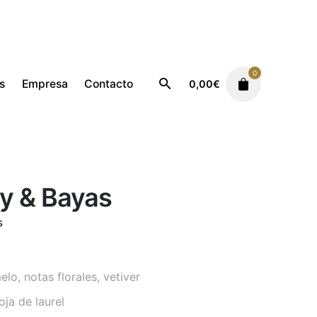
0
s
Empresa
Contacto
0,00
€
Autor/Niche
Blackberry & Bayas
y & Bayas
s
lo, notas florales, vetiver
ja de laurel