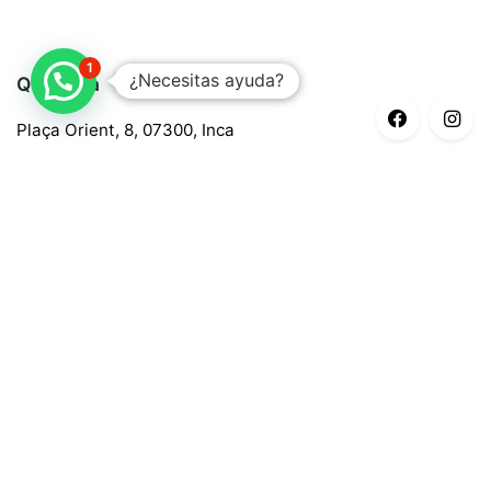
1
¿Necesitas ayuda?
Quaroma
Plaça Orient, 8, 07300, Inca
688 97 88 85
central@quaroma.com
Información legal
Aviso legal
Política de privacidad
Política de cookies
Términos y condiciones