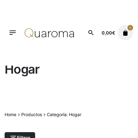
Saltar
al
contenido
0
0,00
€
Hogar
Home
Productos
Categoría: Hogar
Filters