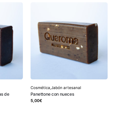
Cosmética
,
Jabón artesanal
as de
Panettone con nueces
5,00
€