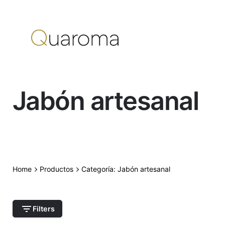
Saltar
al
contenido
Jabón artesanal
Home
Productos
Categoría: Jabón artesanal
Filters