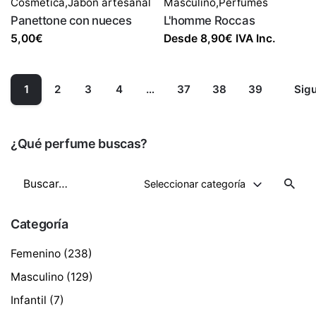
Cosmética
,
Jabón artesanal
Masculino
,
Perfumes
Panettone con nueces
L'homme Roccas
5,00
€
Desde
8,90
€
IVA Inc.
1
2
3
4
…
37
38
39
Sigu
¿Qué perfume buscas?
Buscar
Seleccionar categoría
por
Categoría
Femenino
(238)
Masculino
(129)
Infantil
(7)