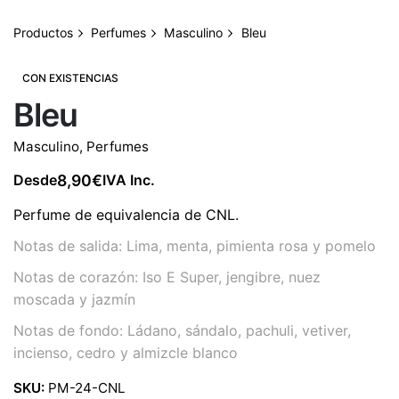
Productos
Perfumes
Masculino
Bleu
CON EXISTENCIAS
Bleu
Masculino
,
Perfumes
8,90
€
Desde
IVA Inc.
Perfume de equivalencia de CNL.
Notas de salida: Lima, menta, pimienta rosa y pomelo
Notas de corazón: Iso E Super, jengibre, nuez
moscada y jazmín
Notas de fondo: Ládano, sándalo, pachuli, vetiver,
incienso, cedro y almizcle blanco
SKU:
PM-24-CNL