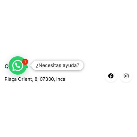
1
¿Necesitas ayuda?
Quaroma
Plaça Orient, 8, 07300, Inca
688 97 88 85
central@quaroma.com
Información legal
Aviso legal