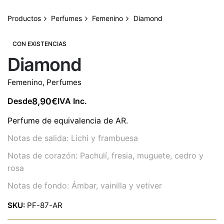
Productos
Perfumes
Femenino
Diamond
CON EXISTENCIAS
Diamond
Femenino
,
Perfumes
8,90
€
Desde
IVA Inc.
Perfume de equivalencia de AR.
Notas de salida: Lichi y frambuesa
Notas de corazón: Pachulí, fresia, muguete, cedro y
rosa
Notas de fondo: Ámbar, vainilla y vetiver
SKU:
PF-87-AR