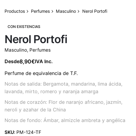
Productos
Perfumes
Masculino
Nerol Portofi
CON EXISTENCIAS
Nerol Portofi
Masculino
,
Perfumes
8,90
€
Desde
IVA Inc.
Perfume de equivalencia de T.F.
Notas de salida: Bergamota, mandarina, lima ácida,
lavanda, mirto, romero y naranja amarga
Notas de corazón: Flor de naranjo africano, jazmín,
neroli y azahar de la China
Notas de fondo: Ámbar, almizcle ambreta y angélica
SKU:
PM-124-TF