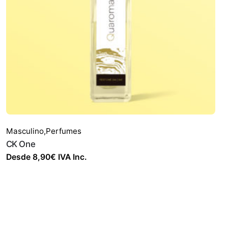
Masculino
,
Perfumes
CK One
Desde
8,90
€
IVA Inc.