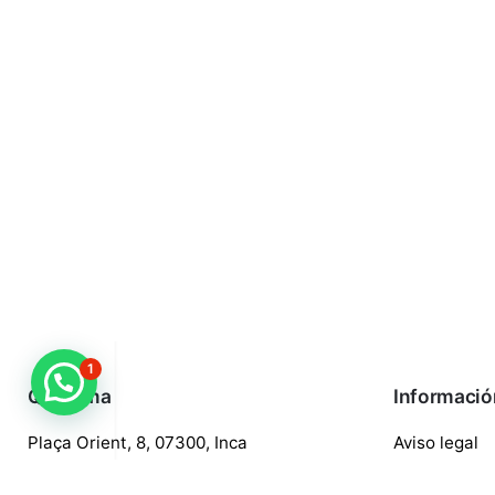
1
¿Necesitas ayuda?
Quaroma
Informació
Plaça Orient, 8, 07300, Inca
Aviso legal
688 97 88 85
Política de p