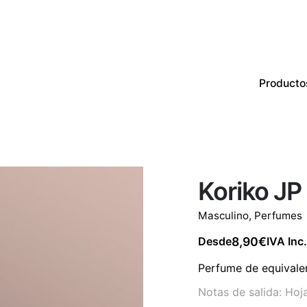
Producto
Productos
Perfumes
CON EXISTENCIAS
Koriko JP
Masculino
,
Perfumes
8,90
€
Desde
IVA Inc.
Perfume de equivalen
Notas de salida: Hoj