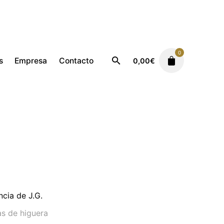
0
s
Empresa
Contacto
0,00
€
Masculino
Koriko JP
cia de J.G.
as de higuera