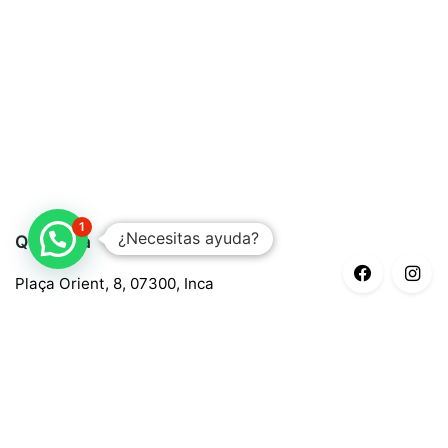
1
¿Necesitas ayuda?
Quaroma
Plaça Orient, 8, 07300, Inca
688 97 88 85
central@quaroma.com
Información legal