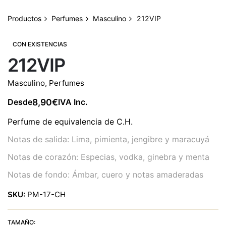
Productos
Perfumes
Masculino
212VIP
CON EXISTENCIAS
212VIP
Masculino
,
Perfumes
8,90
€
Desde
IVA Inc.
Perfume de equivalencia de C.H.
Notas de salida: Lima, pimienta, jengibre y maracuyá
Notas de corazón: Especias, vodka, ginebra y menta
Notas de fondo: Ámbar, cuero y notas amaderadas
SKU:
PM-17-CH
TAMAÑO: