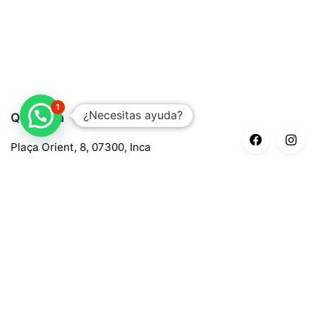
1
¿Necesitas ayuda?
Quaroma
Plaça Orient, 8, 07300, Inca
688 97 88 85
central@quaroma.com
Información legal
Aviso legal
Política de privacidad