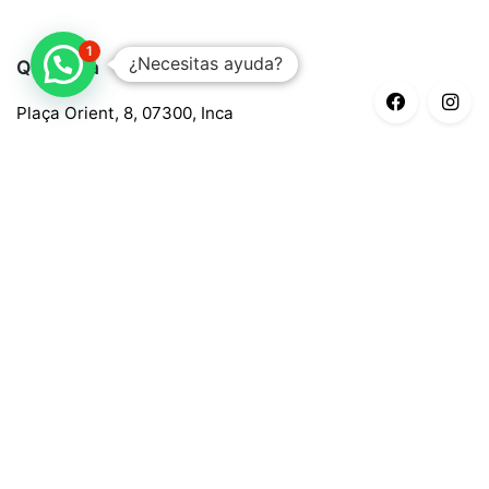
1
¿Necesitas ayuda?
Quaroma
Plaça Orient, 8, 07300, Inca
688 97 88 85
central@quaroma.com
Información legal
Aviso legal
Política de privacidad
Política de cookies
Términos y condiciones
Métodos de pago