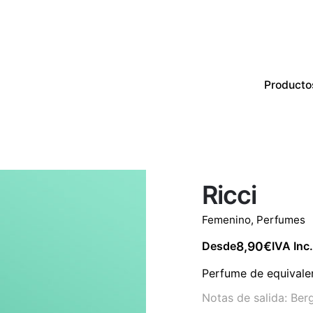
Producto
Productos
Perfumes
CON EXISTENCIAS
Ricci
Femenino
,
Perfumes
8,90
€
Desde
IVA Inc.
Perfume de equivalen
Notas de salida: Ber