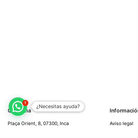
1
¿Necesitas ayuda?
Quaroma
Informació
Plaça Orient, 8, 07300, Inca
Aviso legal
688 97 88 85
Política de p