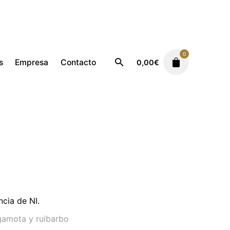
0
s
Empresa
Contacto
0,00
€
Femenino
Ricci
cia de NI.
gamota y ruibarbo