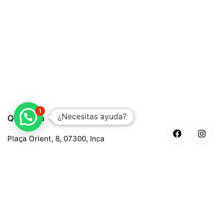
1
¿Necesitas ayuda?
Quaroma
Plaça Orient, 8, 07300, Inca
688 97 88 85
central@quaroma.com
Información legal