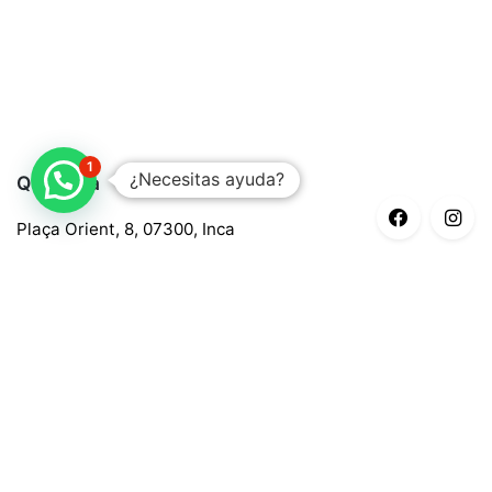
1
¿Necesitas ayuda?
Quaroma
Plaça Orient, 8, 07300, Inca
688 97 88 85
central@quaroma.com
Información legal
Aviso legal
Política de privacidad