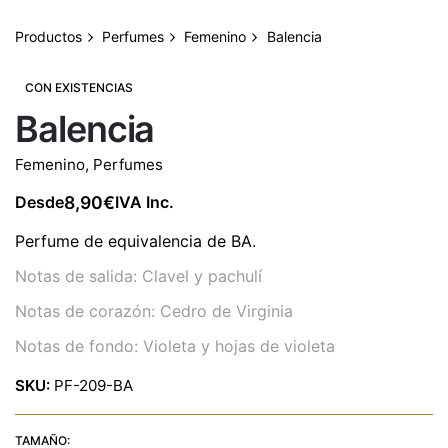
Productos
Perfumes
Femenino
Balencia
CON EXISTENCIAS
Balencia
Femenino
,
Perfumes
8,90
€
Desde
IVA Inc.
Perfume de equivalencia de BA.
Notas de salida: Clavel y pachulí
Notas de corazón: Cedro de Virginia
Notas de fondo: Violeta y hojas de violeta
SKU:
PF-209-BA
TAMAÑO: