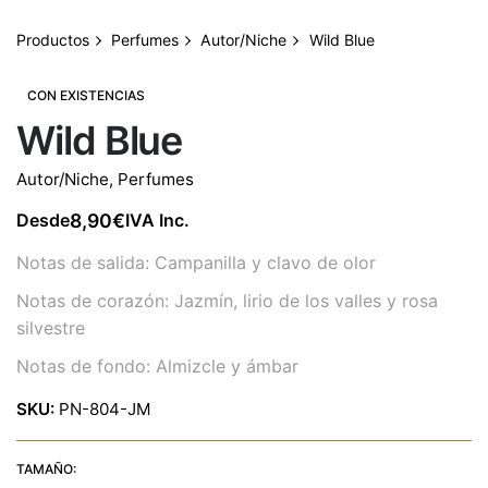
Productos
Perfumes
Autor/Niche
Wild Blue
CON EXISTENCIAS
Wild Blue
Autor/Niche
,
Perfumes
8,90
€
Desde
IVA Inc.
Notas de salida: Campanilla y clavo de olor
Notas de corazón: Jazmín, lirio de los valles y rosa
silvestre
Notas de fondo: Almizcle y ámbar
SKU:
PN-804-JM
TAMAÑO: