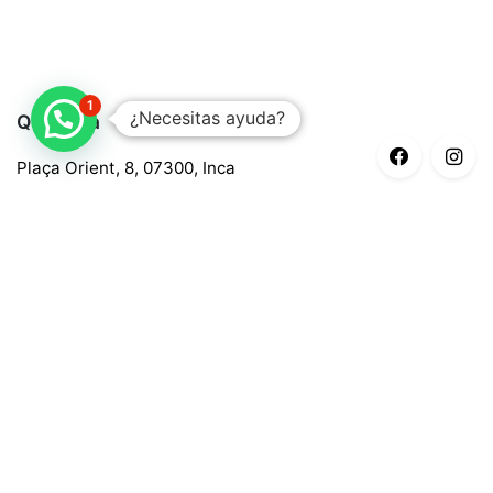
1
¿Necesitas ayuda?
Quaroma
Plaça Orient, 8, 07300, Inca
688 97 88 85
central@quaroma.com
Información legal
Aviso legal
Política de privacidad
Política de cookies
Términos y condiciones