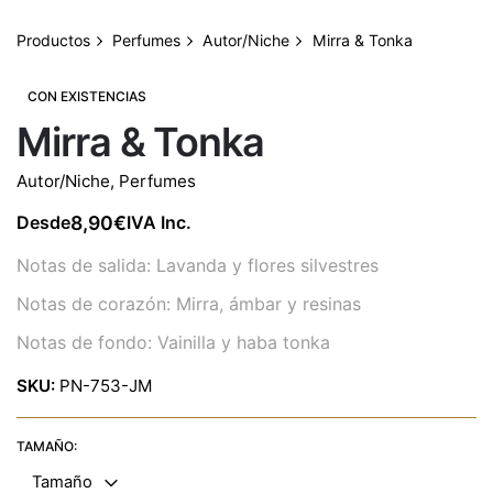
Productos
Perfumes
Autor/Niche
Mirra & Tonka
CON EXISTENCIAS
Mirra & Tonka
Autor/Niche
,
Perfumes
8,90
€
Desde
IVA Inc.
Notas de salida: Lavanda y flores silvestres
Notas de corazón: Mirra, ámbar y resinas
Notas de fondo: Vainilla y haba tonka
SKU:
PN-753-JM
TAMAÑO:
Tamaño