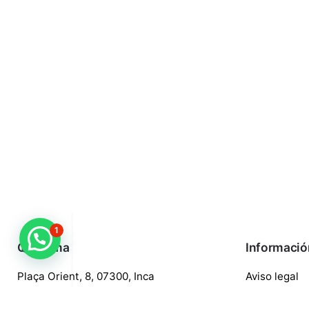
1
¿Necesitas ayuda?
Quaroma
Informació
Plaça Orient, 8, 07300, Inca
Aviso legal
688 97 88 85
Política de p