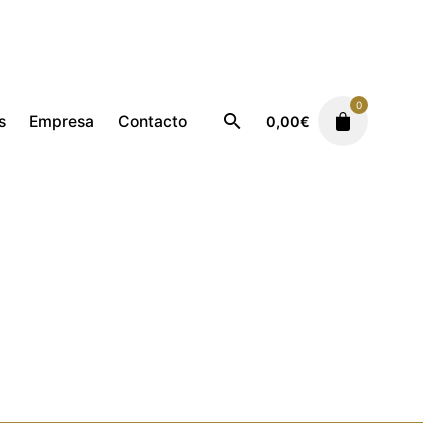
0
s
Empresa
Contacto
0,00
€
Unifloral
Vetiver