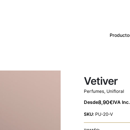
Producto
Productos
Perfumes
CON EXISTENCIAS
Vetiver
Perfumes
,
Unifloral
8,90
€
Desde
IVA Inc.
SKU:
PU-20-V