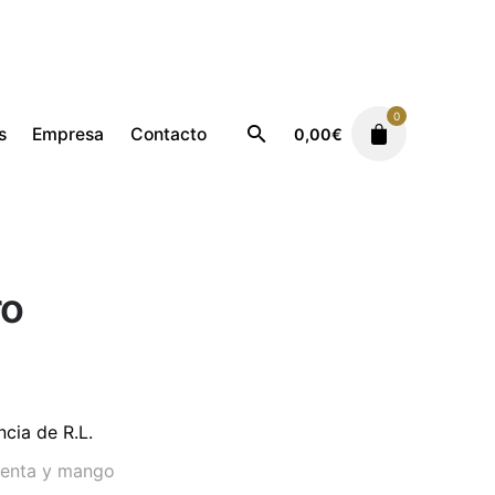
0
s
Empresa
Contacto
0,00
€
Masculino
Polo Negro
ro
cia de R.L.
mienta y mango