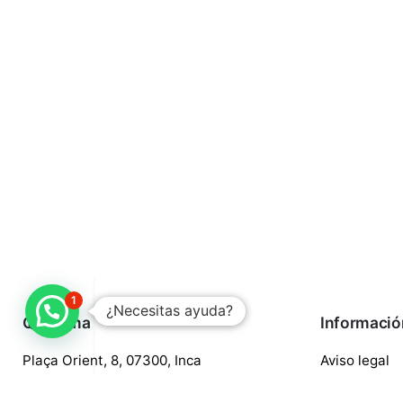
1
¿Necesitas ayuda?
Quaroma
Informació
Plaça Orient, 8, 07300, Inca
Aviso legal
688 97 88 85
Política de p