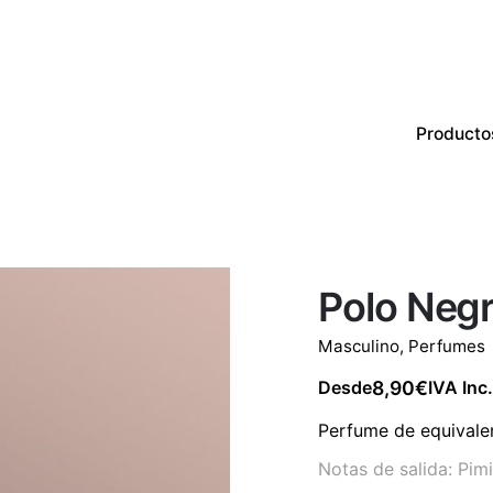
Producto
Productos
Perfumes
CON EXISTENCIAS
Polo Neg
Masculino
,
Perfumes
8,90
€
Desde
IVA Inc.
Perfume de equivalen
Notas de salida: Pi