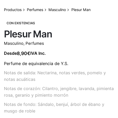
Productos
Perfumes
Masculino
Plesur Man
CON EXISTENCIAS
Plesur Man
Masculino
,
Perfumes
8,90
€
Desde
IVA Inc.
Perfume de equivalencia de Y.S.
Notas de salida: Nectarina, notas verdes, pomelo y
notas acuáticas
Notas de corazón: Cilantro, jengibre, lavanda, pimienta
rosa, geranio y pimiento morrón
Notas de fondo: Sándalo, benjuí, árbol de ébano y
musgo de roble