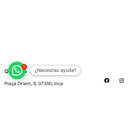
1
¿Necesitas ayuda?
Quaroma
Plaça Orient, 8, 07300, Inca
688 97 88 85
central@quaroma.com
Información legal