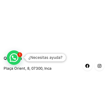
1
¿Necesitas ayuda?
Quaroma
Plaça Orient, 8, 07300, Inca
688 97 88 85
central@quaroma.com
Información legal