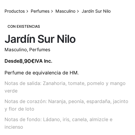
Productos
Perfumes
Masculino
Jardín Sur Nilo
CON EXISTENCIAS
Jardín Sur Nilo
Masculino
,
Perfumes
8,90
€
Desde
IVA Inc.
Perfume de equivalencia de HM.
Notas de salida: Zanahoria, tomate, pomelo y mango
verde
Notas de corazón: Naranja, peonía, espardaña, jacinto
y flor de loto
Notas de fondo: Ládano, iris, canela, almizcle e
incienso