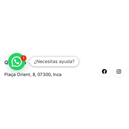
1
¿Necesitas ayuda?
Quaroma
Plaça Orient, 8, 07300, Inca
688 97 88 85
central@quaroma.com
Información legal
Aviso legal