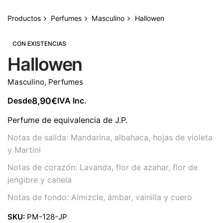
Productos
Perfumes
Masculino
Hallowen
CON EXISTENCIAS
Hallowen
Masculino
,
Perfumes
8,90
€
Desde
IVA Inc.
Perfume de equivalencia de J.P.
Notas de salida: Mandarina, albahaca, hojas de violeta
y Martini
Notas de corazón: Lavanda, flor de azahar, flor de
jengibre y canela
Notas de fondo: Almizcle, ámbar, vainilla y cuero
SKU:
PM-128-JP