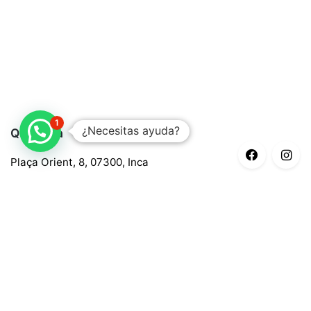
1
¿Necesitas ayuda?
Quaroma
Plaça Orient, 8, 07300, Inca
688 97 88 85
central@quaroma.com
Información legal
Aviso legal