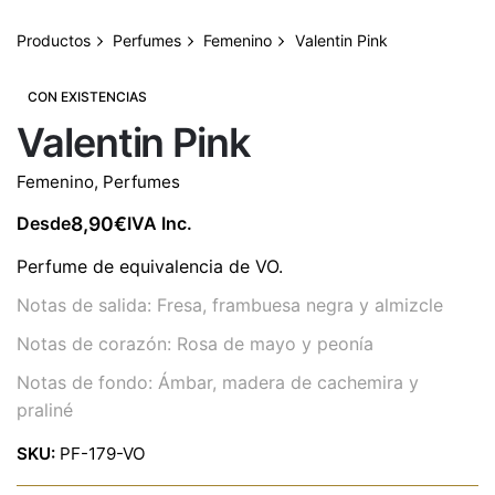
Productos
Perfumes
Femenino
Valentin Pink
CON EXISTENCIAS
Valentin Pink
Femenino
,
Perfumes
8,90
€
Desde
IVA Inc.
Perfume de equivalencia de VO.
Notas de salida: Fresa, frambuesa negra y almizcle
Notas de corazón: Rosa de mayo y peonía
Notas de fondo: Ámbar, madera de cachemira y
praliné
SKU:
PF-179-VO