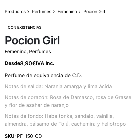
Productos
Perfumes
Femenino
Pocion Girl
CON EXISTENCIAS
Pocion Girl
Femenino
,
Perfumes
8,90
€
Desde
IVA Inc.
Perfume de equivalencia de C.D.
Notas de salida: Naranja amarga y lima ácida
Notas de corazón: Rosa de Damasco, rosa de Grasse
y flor de azahar de naranjo
Notas de fondo: Haba tonka, sándalo, vainilla,
almendra, bálsamo de Tolú, cachemira y heliotropo
SKU:
PF-150-CD