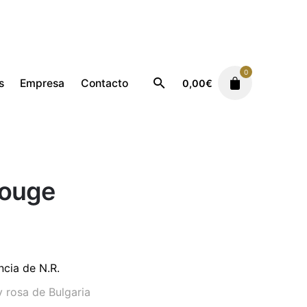
0
s
Empresa
Contacto
0,00
€
Femenino
Narciso Rouge
Rouge
cia de N.R.
 y rosa de Bulgaria