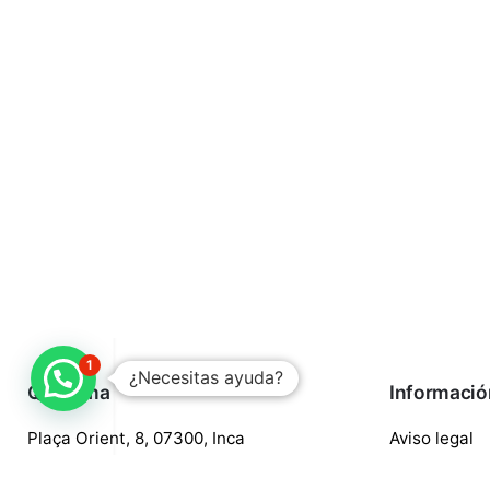
1
¿Necesitas ayuda?
Quaroma
Informació
Plaça Orient, 8, 07300, Inca
Aviso legal
688 97 88 85
Política de p