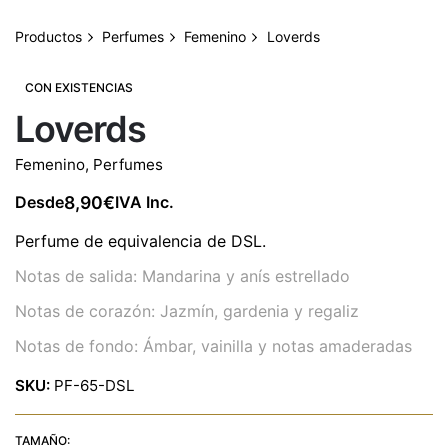
Productos
Perfumes
Femenino
Loverds
CON EXISTENCIAS
Loverds
Femenino
,
Perfumes
8,90
€
Desde
IVA Inc.
Perfume de equivalencia de DSL.
Notas de salida: Mandarina y anís estrellado
Notas de corazón: Jazmín, gardenia y regaliz
Notas de fondo: Ámbar, vainilla y notas amaderadas
SKU:
PF-65-DSL
TAMAÑO: