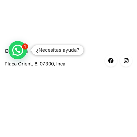
1
¿Necesitas ayuda?
Quaroma
Plaça Orient, 8, 07300, Inca
688 97 88 85
central@quaroma.com
Información legal
Aviso legal
Política de privacidad