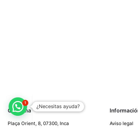
1
¿Necesitas ayuda?
Quaroma
Informació
Plaça Orient, 8, 07300, Inca
Aviso legal
688 97 88 85
Política de p