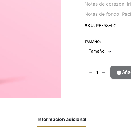
Notas de corazón: Iri
Notas de fondo: Pachu
SKU:
PF-58-LC
TAMAÑO:
Tamaño
La
Añad
Vida
Bella
cantidad
Información adicional