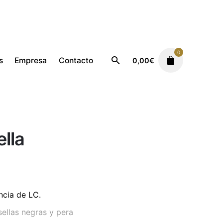
0
s
Empresa
Contacto
0,00
€
Femenino
La Vida Bella
ella
ncia de LC.
sellas negras y pera