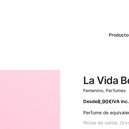
Producto
Productos
Perfumes
CON EXISTENCIAS
La Vida B
Femenino
,
Perfumes
8,90
€
Desde
IVA Inc.
Perfume de equivale
Notas de salida: Gro