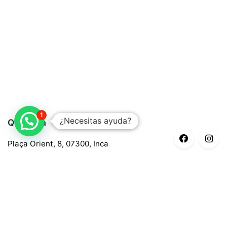
1
¿Necesitas ayuda?
Quaroma
Plaça Orient, 8, 07300, Inca
688 97 88 85
central@quaroma.com
Información legal