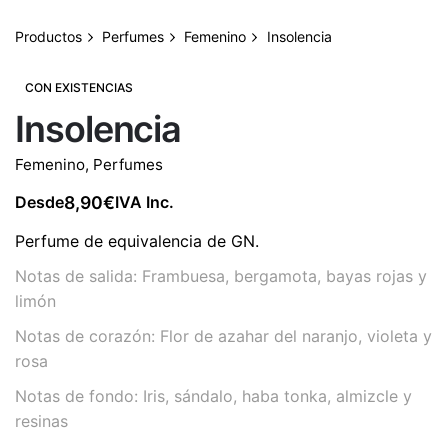
Productos
Perfumes
Femenino
Insolencia
CON EXISTENCIAS
Insolencia
Femenino
,
Perfumes
8,90
€
Desde
IVA Inc.
Perfume de equivalencia de GN.
Notas de salida: Frambuesa, bergamota, bayas rojas y
limón
Notas de corazón: Flor de azahar del naranjo, violeta y
rosa
Notas de fondo: Iris, sándalo, haba tonka, almizcle y
resinas