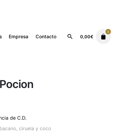
0
s
Empresa
Contacto
0,00
€
Femenino
Hypnotic Pocion
 Pocion
ncia de C.D.
bacano, ciruela y coco