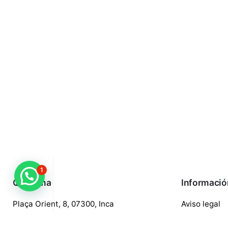
1
¿Necesitas ayuda?
Quaroma
Informació
Plaça Orient, 8, 07300, Inca
Aviso legal
688 97 88 85
Política de p