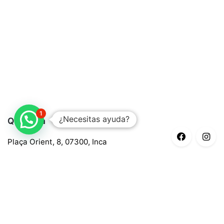
1
¿Necesitas ayuda?
Quaroma
Plaça Orient, 8, 07300, Inca
688 97 88 85
central@quaroma.com
Información legal