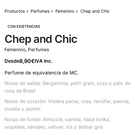
Productos
Perfumes
Femenino
Chep and Chic
CON EXISTENCIAS
Chep and Chic
Femenino
,
Perfumes
8,90
€
Desde
IVA Inc.
Perfume de equivalencia de MC.
Notas de salida: Bergamota, petit grain, yuzu y palo de
rosa de Brasil
Notas de corazón: Violeta persa, rosa, nenúfar, peonía,
violeta y jazmín
Notas de fondo: Almizcle, vainilla, haba tonka,
orquídea, sándalo, vetiver, iris y ámbar gris