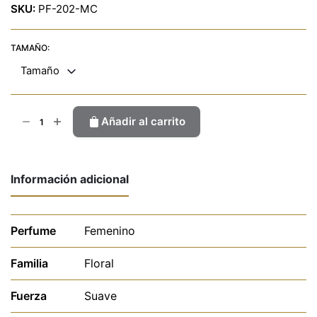
SKU:
PF-202-MC
TAMAÑO:
Tamaño
Chep
Añadir al carrito
and
Chic
cantidad
Información adicional
Perfume
Femenino
Familia
Floral
Fuerza
Suave