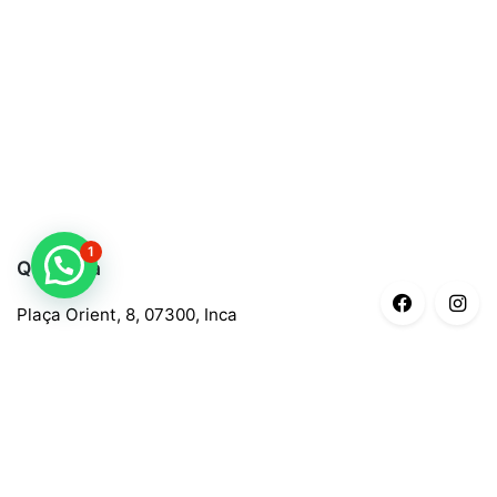
1
Quaroma
Plaça Orient, 8, 07300, Inca
688 97 88 85
central@quaroma.com
Información legal