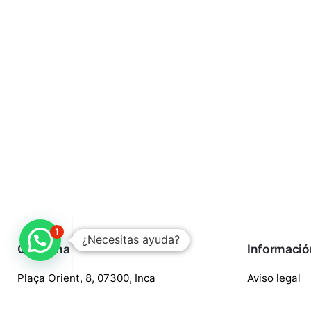
1
¿Necesitas ayuda?
Quaroma
Informació
Plaça Orient, 8, 07300, Inca
Aviso legal
688 97 88 85
Política de p