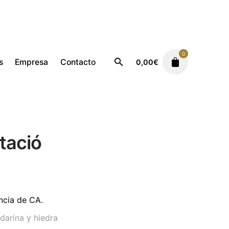
0
s
Empresa
Contacto
0,00
€
Femenino
Amor Tentació
tació
ncia de CA.
darina y hiedra