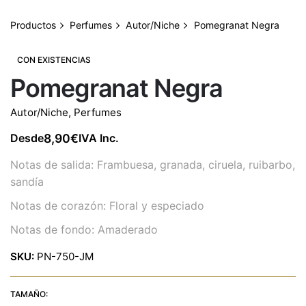
Productos
Perfumes
Autor/Niche
Pomegranat Negra
CON EXISTENCIAS
Pomegranat Negra
Autor/Niche
,
Perfumes
8,90
€
Desde
IVA Inc.
Notas de salida: Frambuesa, granada, ciruela, ruibarbo,
sandía
Notas de corazón: Floral y especiado
Notas de fondo: Amaderado
SKU:
PN-750-JM
TAMAÑO: