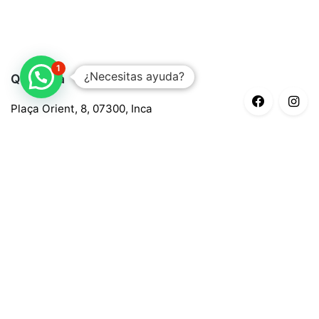
1
¿Necesitas ayuda?
Quaroma
Plaça Orient, 8, 07300, Inca
688 97 88 85
central@quaroma.com
Información legal
Aviso legal
Política de privacidad
Política de cookies
Términos y condiciones