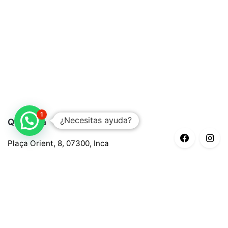
1
¿Necesitas ayuda?
Quaroma
Plaça Orient, 8, 07300, Inca
688 97 88 85
central@quaroma.com
Información legal