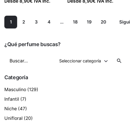
Desde
8,90
€
IVA Inc.
Desde
8,90
€
IVA Inc.
1
2
3
4
…
18
19
20
Sigu
¿Qué perfume buscas?
Buscar
Seleccionar categoría
por
Categoría
Masculino
(129)
Infantil
(7)
Niche
(47)
Unifloral
(20)