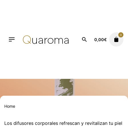
Saltar
al
contenido
0
0,00
€
Fruity Fresh
Home
Los difusores corporales refrescan y revitalizan tu piel