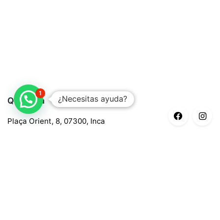
1
¿Necesitas ayuda?
Quaroma
Plaça Orient, 8, 07300, Inca
688 97 88 85
central@quaroma.com
Información legal
Aviso legal